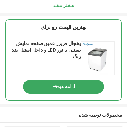
بیشتر ببینید
بهترين قيمت رو براي
یخچال فریزر عمیق صفحه نمایش
بستنی با نور LED و داخل استیل ضد
زنگ
ادامه هید
محصولات توصیه شده