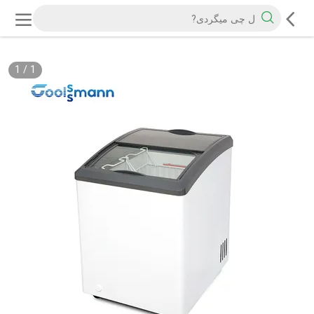
1
/
1