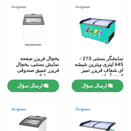
نمایشگر بستنی 273 -
یخچال فریزر صفحه
645 لیتری ویترین شیشه
نمایش بستنی، یخچال
ای شفاف فریزر تمیز
فریزر عمیق صندوقی
کردن آسان
سوپرمارکت
ارسال سؤال
ارسال سؤال
صفحه اصلی
محصولات
فیلم های