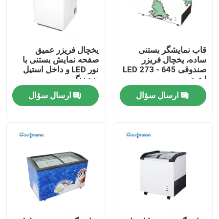
درباره ما
قاب نمایشگر بستنی
یخچال فریزر عمیق
تور کارخانه
ساده، یخچال فریزر
صفحه نمایش بستنی با
صندوقی LED 273 - 645
نور LED و داخل استیل
لیتری
ضد زنگ
کنترل کیفیت
ارسال سؤال
ارسال سؤال
با ما تماس بگیرید
درخواست نقل قول
چیلر باز چند طبقه
چیلر نمایشگر را باز کنید