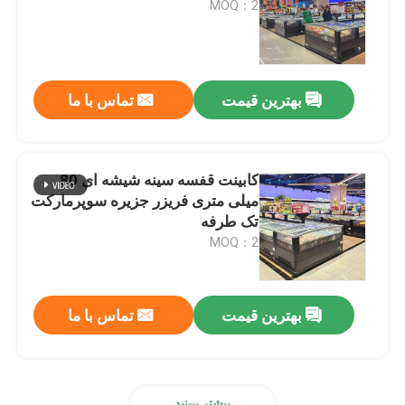
MOQ：2
کولر درب شیشه ای
بهترین قیمت
تماس با ما
کولر نمایش کیک
فریزر نمایشگر بستنی
کابینت قفسه سینه شیشه ای 80
میلی متری فریزر جزیره سوپرمارکت
کولر پشتی
تک طرفه
MOQ：2
فریزر سینه عمیق
بهترین قیمت
تماس با ما
بیشتر ببینید