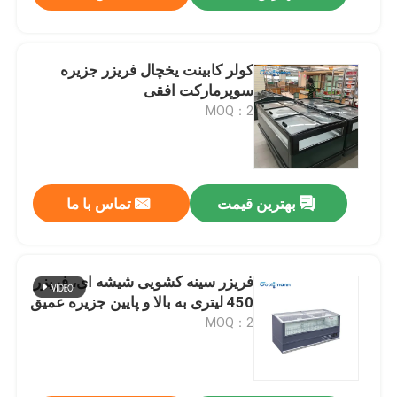
کولر کابینت یخچال فریزر جزیره
سوپرمارکت افقی
MOQ：2
بهترین قیمت
تماس با ما
فریزر سینه کشویی شیشه ای، فریزر
450 لیتری به بالا و پایین جزیره عمیق
MOQ：2