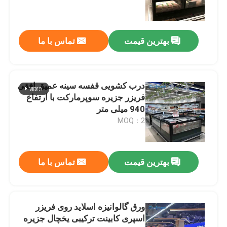
چیلر ویترین را باز کنید
بهترین قیمت
تماس با ما
فریزر درب شیشه ای
درب کشویی قفسه سینه عمیق افقی
فریزر جزیره سوپرمارکت
فریزر جزیره سوپرمارکت با ارتفاع
940 میلی متر
MOQ：2
فریزر نمایشگر گوشت
یخچال دیلی دیسپلی
بهترین قیمت
تماس با ما
کولر نمایشگر غذا
ورق گالوانیزه اسلاید روی فریزر
اسپری کابینت ترکیبی یخچال جزیره
فریزر اتاق سرد