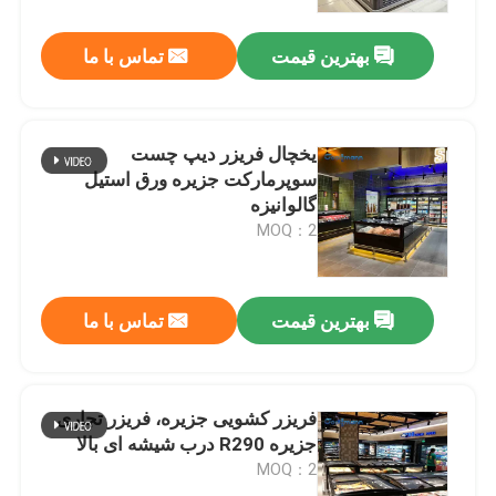
بهترین قیمت
تماس با ما
درباره ما
تور کارخانه
یخچال فریزر دیپ چست
سوپرمارکت جزیره ورق استیل
کنترل کیفیت
گالوانیزه
MOQ：2
با ما تماس بگیرید
بهترین قیمت
تماس با ما
درخواست نقل قول
چیلر باز چند طبقه
فریزر کشویی جزیره، فریزر تجاری
جزیره R290 درب شیشه ای بالا
MOQ：2
چیلر نمایشگر را باز کنید