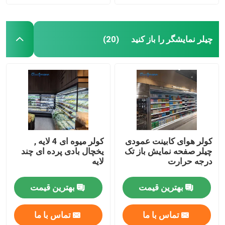
چیلر نمایشگر را باز کنید
(20)
کولر هوای کابینت عمودی
کولر میوه ای 4 لایه ,
چیلر صفحه نمایش باز تک
یخچال بادی پرده ای چند
درجه حرارت
لایه
بهترین قیمت
بهترین قیمت
تماس با ما
تماس با ما