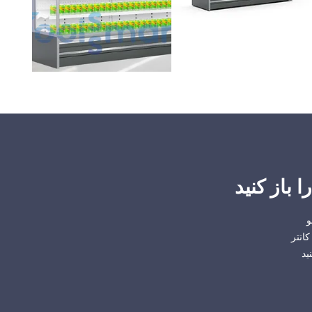
 باز کنید
و
انتر
ید