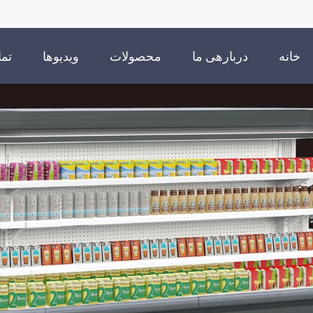
خانه
دربارهی ما
محصولات
ویدیوها
تما