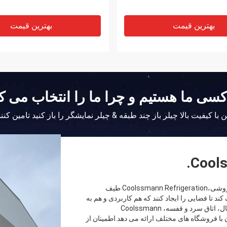
بهترین قیمت
بهترین قیمت
سی ما هستیم و چرا ما را انتخاب می ک
 با کیفیت بالا چیلر باز چند طبقه & چیلر نمایشگر را باز کنید تامین کنن
Cools
به عنوان یک تولید کننده راه حل واحد یخچال برای صنعت خرده فروشی،Coolssmann Refrigeration طیف
ند تا فضایی را ایجاد کنند که هم کاربردی و هم به
طور بصری جذاب باشد.از طراحی طرح فروشگاه، نمایشگاه یخچال، اتاق سرد و قفسه، Coolssmann
سب شدن با فروشگاه های مختلف ارائه می دهد.اطمینان از