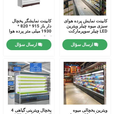
درباره ما
کابینت نمایش پرده هوای
کابینت نمایشگر یخچال
سبزی میوه چیلر ویترین
دار باز 915 * 820 *
تور کارخانه
LED چیلر سوپرمارکت
1930 میلی متر پرده هوا
سرد
ارسال سؤال
ارسال سؤال
کنترل کیفیت
با ما تماس بگیرید
درخواست نقل قول
چیلر باز چند طبقه
ویترین یخچالی میوه
یخچال ویترینی گیاهی 4
چیلر نمایشگر را باز کنید