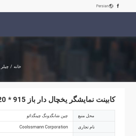
Persian
خانه
/
چیلر و
کابینت نمایشگر یخچال دار باز 915 * 820 * 1930 میلی متر پرده هوا سرد
محل منبع
چین شانگدونگ چینگدائو
نام تجاری
Coolssmann Corporation