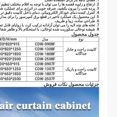
1. فضای کاملاً باز برای استفاده آسان.
2. ارتفاع و زاویه قفسه ها را می توان با توجه به اقلام مختلف تنظیم کرد.
3. پرده شب را بیرون بکشید، صرفه جویی در انرژی برای عملکرد شبانه.
4. کنترل کننده دمای خودکار الکترونیکی. دمای داخل کابینت دقیق تر است.
5. این محصول یک عملکرد تاخیر در قطع برق کمپرسور را برای مدار فراهم می کند تا از عملکرد عادی اطمینان حاصل شود.
6. طراحی ساده، زیبا و ظریف
7. تخته های چند لایه را می توان آزادانه ترکیب کرد، با زوایای قابل تنظیم برای جلوه نمایش خوب;
8. شیشه توخالی سکوریت شده توخالی، با استحکام بالا و ظاهر شفاف تر;
جدول محصول
نوع
مدل
W/D/H/mm
915*820*1930
CDW-0908F
1250*820*1930
CDW-1308F
کابینت راحت و جادار
جداگانه
1830*820*1930
CDW-1808F
2500*820*1930
CDW-2508F
915*650*1930
CDW-0907F
1250*650*1930
CDW-1307F
کابینت راحت و باریک
جداگانه
1830*650*1930
CDW-1807F
2500*650*1930
CDW-2507F
جزئیات محصول نکات فروش