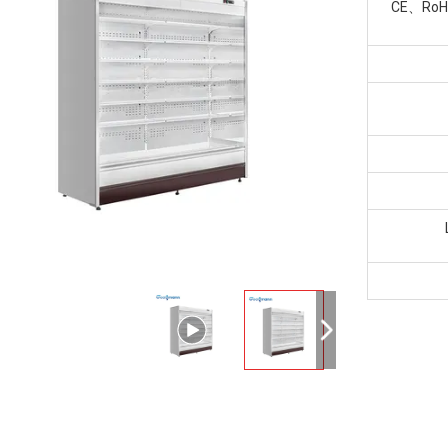
CE、Ro