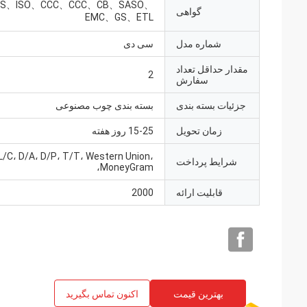
HS、ISO、CCC、CCC、CB、SASO、
گواهی
EMC、GS、ETL
شماره مدل
سی دی
مقدار حداقل تعداد
2
سفارش
جزئیات بسته بندی
بسته بندی چوب مصنوعی
زمان تحویل
15-25 روز هفته
L/C، D/A، D/P، T/T، Western Union،
شرایط پرداخت
MoneyGram،
قابلیت ارائه
2000
بهترین قیمت
اکنون تماس بگیرید