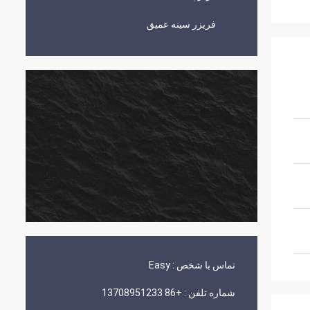
فریزر سینه عمیق
تماس با شخص :
Easy
شماره تلفن :
+86 13708951233