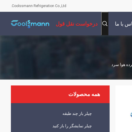
Coolssmann Refrigeration Co.,Ltd.
س با ما
درخواست نقل قول
همه محصولات
چیلر باز چند طبقه
چیلر نمایشگر را باز کنید